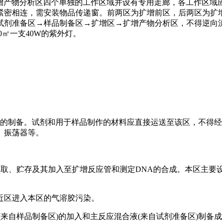
增产物分析区四个单独的工作区域并设有专用走廊，各工作区域
紧密相连，需安装物品传递窗。前两区为扩增前区，后两区为扩
试剂准备区→样品制备区→扩增区→扩增产物分析区，不得逆向
0㎡一支40W的紫外灯。
的制备。试剂和用于样品制作的材料应直接运送至该区，不得经
、振荡器等。
)提取、贮存及其加入至扩增反应管和测定DNA的合成。本区主
近区进入本区的气溶胶污染。
(来自样品制备区)的加入和主反应混合液(来自试剂准备区)制